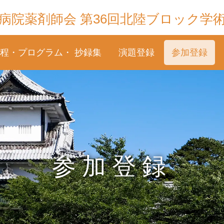
病院薬剤師会
第36回北陸ブロック学
程・プログラム・ 抄録集
演題登録
参加登録
参加登録